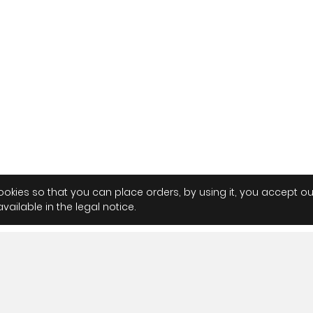
cookies so that you can place orders, by using it, you accept ou
vailable in the legal notice.